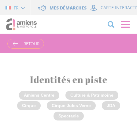
Cookies management panel
MES DÉMARCHES
CARTE INTERACTI
FR
RETOUR
Identités en piste
Amiens Centre
Culture & Patrimoine
Cirque
Cirque Jules Verne
JDA
Spectacle