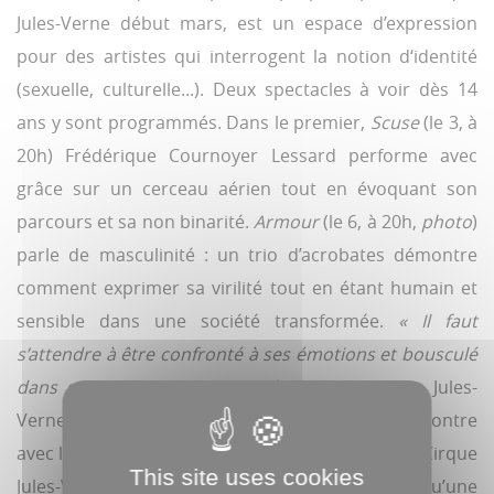
Jules-Verne début mars, est un espace d’expression
pour des artistes qui interrogent la notion d‘identité
(sexuelle, culturelle...). Deux spectacles à voir dès 14
ans y sont programmés. Dans le premier,
Scuse
(le 3, à
20h) Frédérique Cournoyer Lessard performe avec
grâce sur un cerceau aérien tout en évoquant son
parcours et sa non binarité.
Armour
(le 6, à 20h,
photo
)
parle de masculinité : un trio d’acrobates démontre
comment exprimer sa virilité tout en étant humain et
sensible dans une société transformée.
« Il faut
s’attendre à être confronté à ses émotions et bousculé
dans ses a priori »,
avertit l’équipe du Cirque Jules-
Verne. En plus de ces deux spectacles, une rencontre
avec les artistes aura lieu le 4, à 18h, à l’École du Cirque
This site uses cookies
Jules-Verne (12, rue Albert-Roze), ainsi qu’une