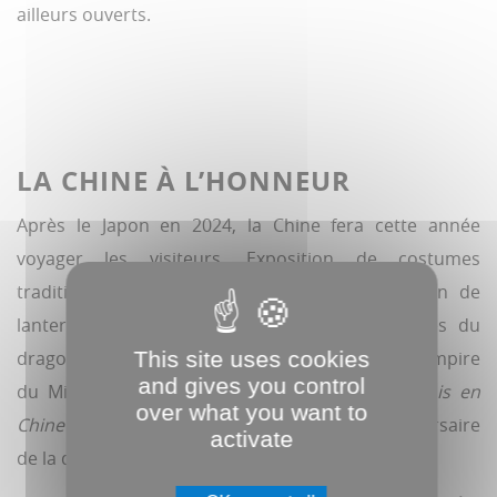
ailleurs ouverts.
LA CHINE À L’HONNEUR
Après le Japon en 2024, la Chine fera cette année
voyager les visiteurs. Exposition de costumes
traditionnels, ateliers de calligraphie, confection de
lanternes, démonstration de kung-fu et danses du
This site uses cookies
dragon : Mégacité invite à une immersion dans l’Empire
and gives you control
du Milieu, clin d’œil aux
Tribulations d’un Chinois en
over what you want to
e
Chine
de Jules Verne dans le cadre du 120
anniversaire
activate
de la disparition de l’auteur.