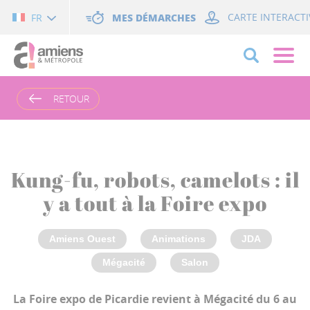
Cookies management panel
MES DÉMARCHES
CARTE INTERACTI
FR
RETOUR
Kung-fu, robots, camelots : il
y a tout à la Foire expo
Amiens Ouest
Animations
JDA
Mégacité
Salon
La Foire expo de Picardie revient à Mégacité du 6 au