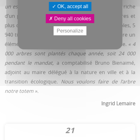
un espace public »,
a rappelé Brigitte Fouré. Déjà riche
OK, accept all
d’un patrimoine comprenant plus de 42 000 arbres et
Deny all cookies
plus de 400 espèces (parmi lesquelles 7 226 érables, 5
Personalize
940 tilleuls et 3 237 prunus), la Ville a fait de l'arbre un
élément central de sa politique environnementale.
« 4
000 arbres sont plantés chaque année, soit 24 000
pendant le mandat,
a comptabilisé Bruno Bienaimé,
adjoint au maire délégué à la nature en ville et à la
transition écologique.
Nous voulons faire de l’arbre
notre totem ».
Ingrid Lemaire
21