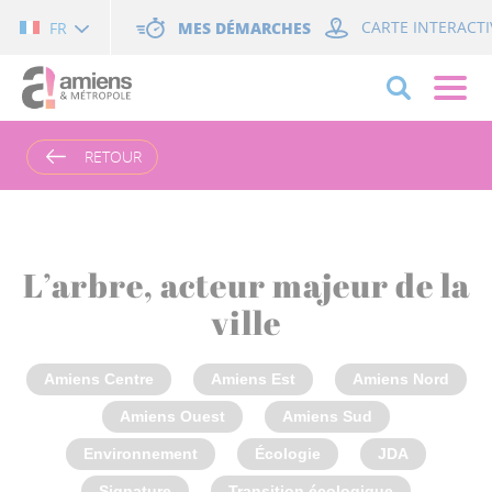
Cookies management panel
MES DÉMARCHES
CARTE INTERACTI
FR
RETOUR
L’arbre, acteur majeur de la
ville
Amiens Centre
Amiens Est
Amiens Nord
Amiens Ouest
Amiens Sud
Environnement
Écologie
JDA
Signature
Transition écologique