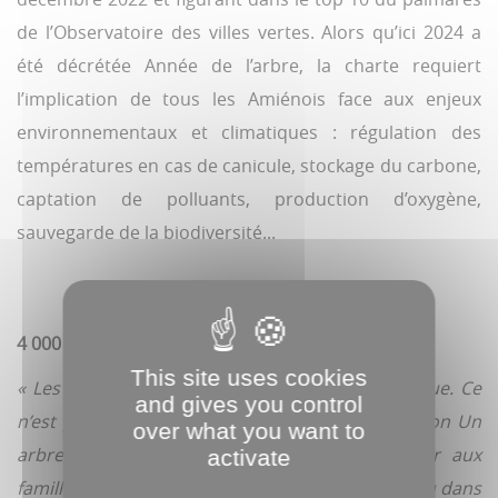
de l’Observatoire des villes vertes. Alors qu’ici 2024 a
été décrétée Année de l’arbre, la charte requiert
l’implication de tous les Amiénois face aux enjeux
environnementaux et climatiques : régulation des
températures en cas de canicule, stockage du carbone,
captation de polluants, production d’oxygène,
sauvegarde de la biodiversité...
4 000 arbres plantés par an
This site uses cookies
« Les arbres participent à la transition écologique. Ce
and gives you control
n’est pas un hasard si depuis deux ans l’opération Un
over what you want to
arbre une naissance permet d’offrir un fruitier aux
activate
familles qui peuvent le planter dans leur jardin ou dans