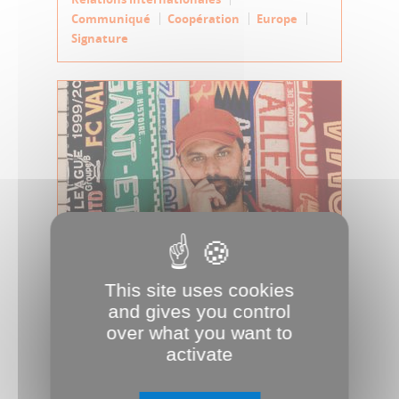
Communiqué
Coopération
Europe
Signature
23.04.2025
This site uses cookies
Jean-Karl Lucas y était, et y sera
and gives you control
Jean-Karl Lucas, moitié du
over what you want to
duo Madame Monsieur, est
activate
auteur, chanteur, compositeur
et amoureu...