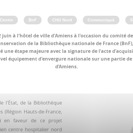
Centre
BnF
CHU Nord
Communiqué
S
juin à l'hôtel de ville d'Amiens à l'occasion du comité 
onservation de la Bibliothèque nationale de France (BnF)
é une étape majeure avec la signature de l'acte d'acquisi
ouvel équipement d'envergure nationale sur une partie d
d’Amiens.
 l'État, de la Bibliothèque
les (Région Hauts-de-France,
) en faveur de ce projet
cien centre hospitalier nord