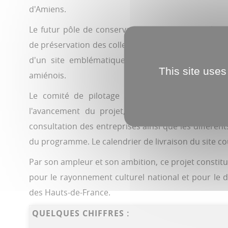
d'Amiens.
Le futur pôle de conservation permettra de répo
de préservation des collections de la BnF tout en c
d'un site emblématique et au développement de l'
This site uses
amiénois.
Le comité de pilotage a également permis de f
l'avancement du projet, son calendrier opératio
consultation des entreprises ainsi que les différ
du programme. Le calendrier de livraison du site co
Par son ampleur et son ambition, ce projet constit
pour le rayonnement culturel national et pour le d
des Hauts-de-France.
QUELQUES CHIFFRES :