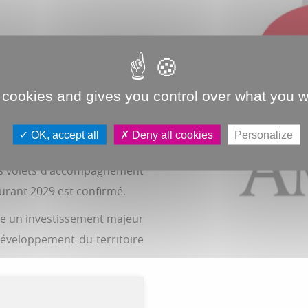
ndre aux besoins croissants
ontribuant à la reconversion
attractivité du territoire
 cookies and gives you control over what you w
aire un point d'étape sur
OK, accept all
Deny all cookies
Personalize
nnel, la préparation de la
ents volets d'accompagnement
urant 2029 est confirmé.
ue un investissement majeur
éveloppement du territoire