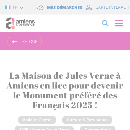
Cookies management panel
MES DÉMARCHES
CARTE INTERACTI
FR
RETOUR
La Maison de Jules Verne à
Amiens en lice pour devenir
le Monument préféré des
Français 2025 !
Amiens Centre
Culture & Patrimoine
2025 L'année Jules Verne
Communiqué