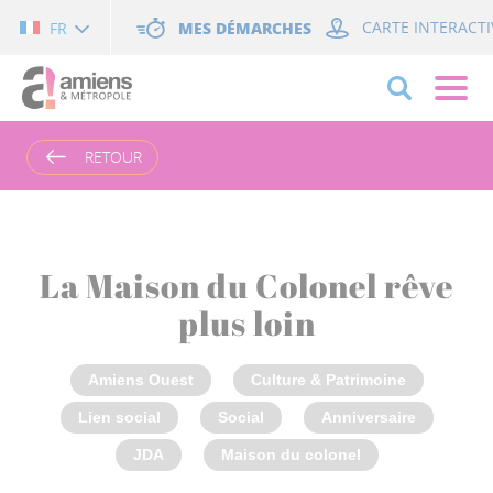
Cookies management panel
MES DÉMARCHES
CARTE INTERACTI
FR
RETOUR
La Maison du Colonel rêve
plus loin
Amiens Ouest
Culture & Patrimoine
Lien social
Social
Anniversaire
JDA
Maison du colonel