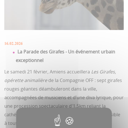
16.02.2026
La Parade des Girafes - Un événement urbain
exceptionnel
Le samedi 21 février, Amiens accueillera
Les Girafes,
opérette animalière
de la Compagnie OFF : sept girafes
rouges géantes déambuleront dans la ville,
accompagnées de musiciens et d’une diva lyrique, pour
une procession spectaculaire d'1.5km reliant la
cathédrale au zoo. Un moment poétique et accessible
à tous avec un départ à 14h30 de la cathédrale