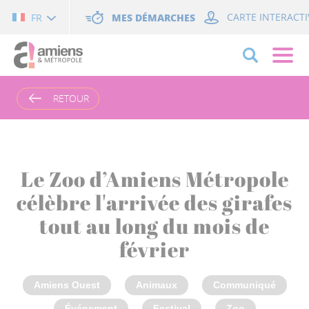
Cookies management panel
MES DÉMARCHES
CARTE INTERACTI
FR
RETOUR
Le Zoo d’Amiens Métropole
célèbre l'arrivée des girafes
tout au long du mois de
février
Amiens Ouest
Animaux
Communiqué
Événement
Festival
Zoo