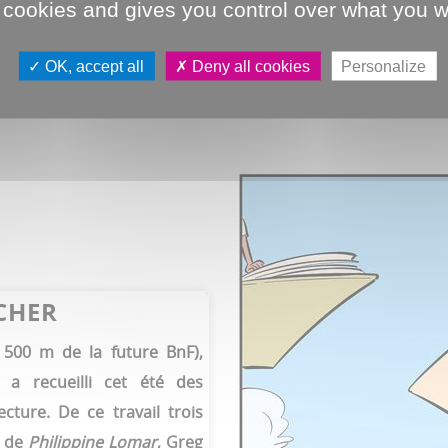
 cookies and gives you control over what you w
VIe siècles. Seules quelques traces ont été observées, proba
OK, accept all
Deny all cookies
Personalize
CHER
à 500 m de la future BnF),
 a recueilli cet été des
cture. De ce travail trois
e de
Philippine Lomar
, Greg