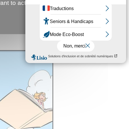
ant to activate
blement liées à l’exploitation de carrières.
Jean-Christophe Fouquet