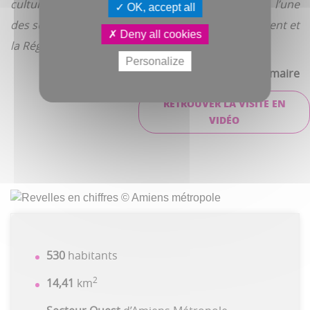
culturel ?,
s’est interrogé Frédéric Fauvet.
C’est l’une
OK, accept all
des solutions à étudier avec la Drac, le Département et
Deny all cookies
la Région.
» Des réflexions à mener donc.
Personalize
Ingrid Lemaire
RETROUVER LA VISITE EN
VIDÉO
530
habitants
2
14,41
km