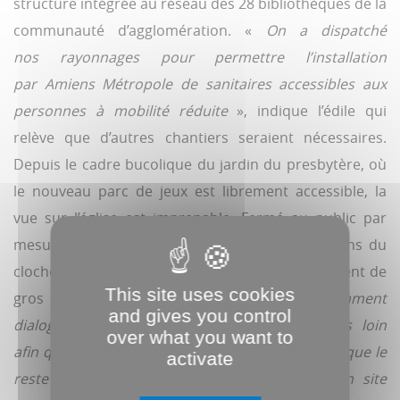
structure intégrée au réseau des 28 bibliothèques de la
communauté d’agglomération. «
On a dispatché
nos rayonnages pour permettre l’installation
par Amiens Métropole de sanitaires accessibles aux
personnes à mobilité réduite
», indique l’édile qui
relève que d’autres chantiers seraient nécessaires.
Depuis le cadre bucolique du jardin du presbytère, où
le nouveau parc de jeux est librement accessible, la
vue sur l’église est imprenable. Fermé au public par
mesures de sécurité, l’édifice, dont les fondations du
clocher datent de 1141 à 1162, nécessite également de
This site uses cookies
gros travaux pour 1,5 million d’euros. «
Comment
and gives you control
dialoguer avec l’évêché et aller un cran plus loin
over what you want to
afin qu’une petite partie reste dédiée au culte et que le
activate
reste de la surface puisse être transformé en site