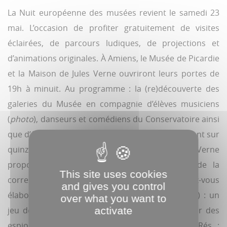
La Nuit européenne des musées revient le samedi 23
mai. L’occasion de profiter gratuitement de visites
éclairées, de parcours ludiques, de projections et
d’animations originales. À Amiens, le Musée de Picardie
et la Maison de Jules Verne ouvriront leurs portes de
19h à minuit. Au programme : la (re)découverte des
galeries du Musée en compagnie d’élèves musiciens
(
photo
), danseurs et comédiens du Conservatoire ainsi
que d’étudiants en histoire de l’art qui s’attarderont sur
quinze œuvres majeures. La Maison de Jules Verne
proposera un marathon de lecture autour de la
This site uses cookies
correspondance de l’écrivain. Autre rendez-vous
and gives you control
élaboré par le Ciap (place Notre-Dame, dès 18h) : un
over what you want to
activate
jeu de rôle durant lequel il s’agira de démasquer des
espions sympathisants des Espagnols en 1597 (Rés. :