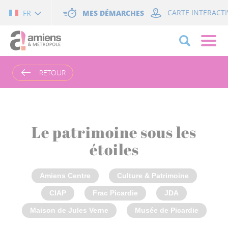
Cookies management panel
MES DÉMARCHES
CARTE INTERACTI
FR
RETOUR
Le patrimoine sous les
étoiles
Amiens Centre
Culture & Patrimoine
CIAP
Frac Picardie
JDA
Maison de Jules Verne
Musée de Picardie