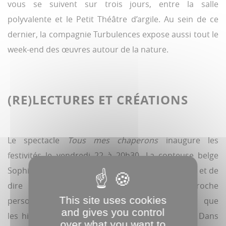
vous se suivent sur trois jours, entre la salle
polyvalente et le Petit Théâtre d’argile. Au sein de ce
dernier, la compagnie Turbulences expose aussi tout le
week-end des œuvres autour de la nature.
(RE)LECTURES ET CRÉATIONS
Le spectacle
Tous mes chaperons
inaugure les
festivités le vendredi 22 à 20h30. La conteuse belge
Sophie Clairfayt imagine différentes façons de lire et de
dire
Le Petit Chaperon rouge
. Une approche
This site uses cookies
personnelle à voir dès 10 ans, qui prouve que
and gives you control
les histoires ne sont pas que pour les enfants. Dans
over what you want to