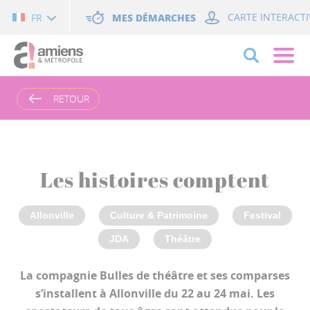
Cookies management panel
MES DÉMARCHES
CARTE INTERACTI
FR
RETOUR
Les histoires comptent
Allonville
Culture & Patrimoine
Festival
JDA
Théâtre
La compagnie Bulles de théâtre et ses comparses
s’installent à Allonville du 22 au 24 mai. Les