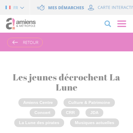
Cookies management panel
MES DÉMARCHES
CARTE INTERACTI
FR
RETOUR
Les jeunes décrochent La
Lune
Amiens Centre
Culture & Patrimoine
Concert
CRR
JDA
La Lune des pirates
Musiques actuelles