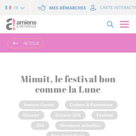
Cookies management panel
MES DÉMARCHES
CARTE INTERACTI
FR
RETOUR
Minuit, le festival bon
comme la Lune
Amiens Centre
Culture & Patrimoine
Concert
Dossier JDA
Festival
JDA
Musiques actuelles
Parc Saint Pierre