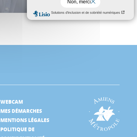
llé d’or et d’argent en cyclisme sur piste en 1996).
WEBCAM
MES DÉMARCHES
MENTIONS LÉGALES
POLITIQUE DE