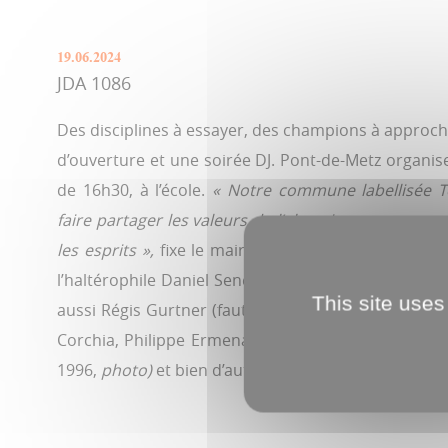
19.06.2024
JDA 1086
Des disciplines à essayer, des champions à approch
d’ouverture et une soirée DJ. Pont-de-Metz organise s
de 16h30, à l’école.
« Notre commune labellisée T
faire partager les valeurs de l’olympisme avec une
les esprits »,
fixe le maire Loïc Bulant qui a convié
l’haltérophile Daniel Senet (médaillé d’argent olym
This site uses
aussi Régis Gurtner (faut-il le présenter ?) et son 
Corchia, Philippe Ermenault (médaillé d’or et d’ar
1996,
photo)
et bien d’autres.