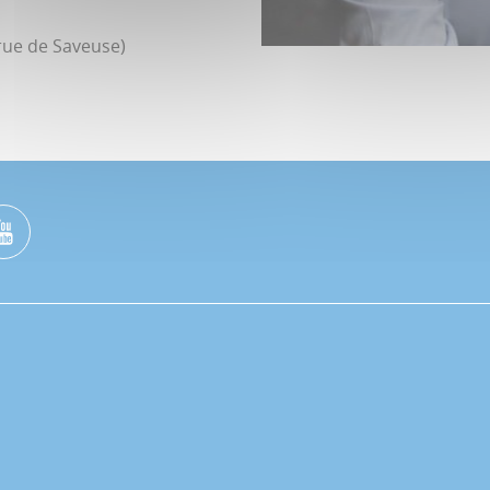
e (rue de Saveuse)
Philippe Ermenault (médai