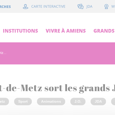
JDA
RCHES
CARTE INTERACTIVE
W
INSTITUTIONS
VIVRE À AMIENS
GRANDS 
z...
-de-Metz sort les grands
etz
Sport
Animations
J.O.
JDA