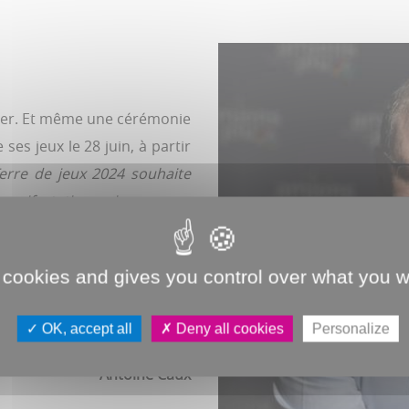
er. Et même une cérémonie
es jeux le 28 juin, à partir
erre de jeux 2024 souhaite
 manifestation qui marquera
 l’ex-judokate Lucie Louette,
pique à Montréal 1976) mais
 cookies and gives you control over what you w
partenaire de l’ASC Sébastien
gent en cyclisme sur piste en
OK, accept all
Deny all cookies
Personalize
Antoine Caux