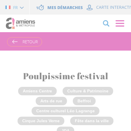
Cookies management panel
MES DÉMARCHES
CARTE INTERACTI
FR
RETOUR
Poulpissime festival
Amiens Centre
Culture & Patrimoine
Arts de rue
Beffroi
Centre culturel Léo Lagrange
Cirque Jules Verne
Fête dans la ville
JDA