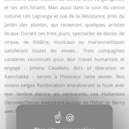
et ses arts forains. Mais aussi dans la cour du centre
culturel Léo Lagrange et rue de la Résistance, près du
Jardin des plantes, qui recevront quelques artistes
locaux. Durant ces trois jours, spectacles de danse, de
cirque, de théâtre, musicaux ou marionnettiques
satisferont toutes les envies… Trois compagnies
catalanes reconnues pour leur travail humaniste et
engagé - Jimena Cavalletti, Acts of liberation et
Kamchàtka – seront à l’honneur cette année. Nos
voisins belges Rasdiscalson entraîneront la foule avec
leur fanfare électro en centre-ville. Les Hollandais
Deronde/Deroo investiront la cour de l’hôtel de Berny
avec leur duo mêlant absurde et acrobatie.