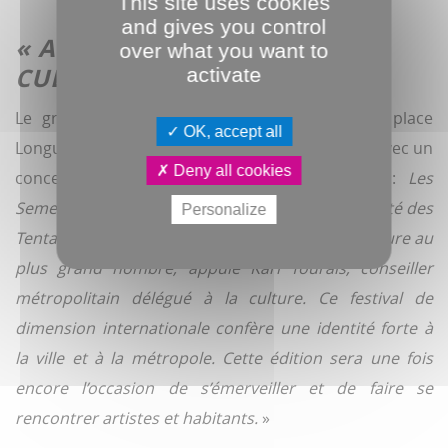
This site uses cookies
and gives you control
« ACCÈS IMMÉDIAT À LA
over what you want to
CULTURE »
activate
Le grand rendez-vous du samedi soir, à 23h place
OK, accept all
Longueville, sera orchestré par Les Mélangeurs avec un
Deny all cookies
concert tout en percussions et pyrotechnie :
Les
Semeurs de temps et les Orgues à feu
. «
La gratuité des
Personalize
Tentaculaires permet un accès immédiat à la culture au
plus grand nombre, appuie Karl Tourais, conseiller
métropolitain délégué à la culture. Ce festival de
dimension internationale confère une identité forte à
la ville et à la métropole. Cette édition sera une fois
encore l’occasion de s’émerveiller et de faire se
rencontrer artistes et habitants.
»