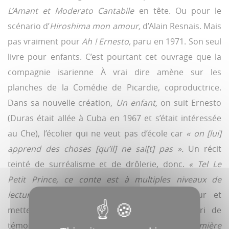
L’Amant et Moderato Cantabile
en tête. Ou pour le
scénario d’
Hiroshima mon amour,
d’Alain Resnais. Mais
pas vraiment pour
Ah ! Ernesto,
paru en 1971. Son seul
livre pour enfants. C’est pourtant cet ouvrage que la
compagnie isarienne À vrai dire amène sur les
planches de la Comédie de Picardie, coproductrice.
Dans sa nouvelle création,
Un enfant,
on suit Ernesto
(Duras était allée à Cuba en 1967 et s’était intéressée
au Che), l’écolier qui ne veut pas d’école car
« on [lui]
apprend des choses [qu’il] ne sai[t] pas ».
Un récit
teinté de surréalisme et de drôlerie, donc.
« Tel Le
Petit Prince, ce conte est à multiples niveaux de
lectures »,
prévient Vincent Ecrepont, auteur et
metteur en scène, dont le travail s’est nourri de
témoignages d’adolescents pour
« mettre en lumière