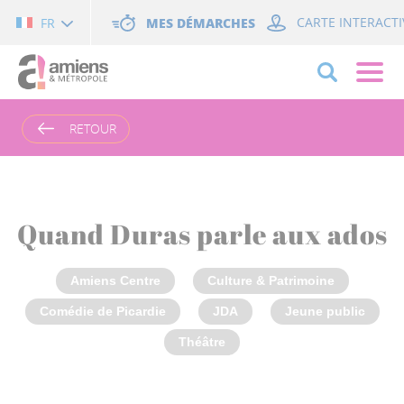
Cookies management panel
MES DÉMARCHES
CARTE INTERACTI
FR
RETOUR
Quand Duras parle aux ados
Amiens Centre
Culture & Patrimoine
Comédie de Picardie
JDA
Jeune public
Théâtre