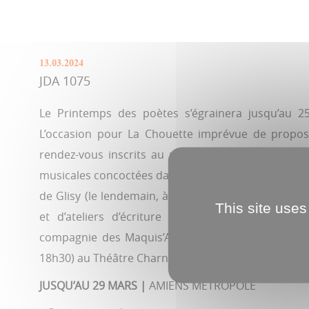
13.03.2024
JDA 1075
Le Printemps des poètes s’égrainera jusqu’au 
L’occasion pour La Chouette imprévue de propos
rendez-vous inscrits au programme de son Rayon
musicales concoctées dans les bibliothèques d’Allonv
de Glisy (le lendemain, à 18h), ou la récré poétiq
This site uses
et d’ateliers d’écriture à Jacques-Tati (le 23
compagnie des Maquis’Arts de la poésie en clôture
18h30) au Théâtre Charnière (40, rue de la Terrièr
JUSQU’AU 29 MARS |
AMIENS MÉTROPOLE