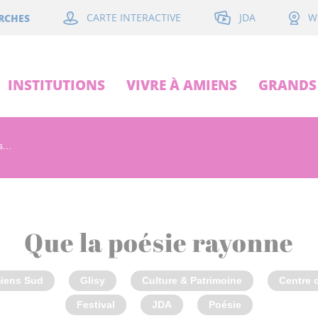
JDA
RCHES
CARTE INTERACTIVE
W
INSTITUTIONS
VIVRE À AMIENS
GRANDS 
...
Que la poésie rayonne
iens Sud
Glisy
Culture & Patrimoine
Centre c
Festival
JDA
Poésie