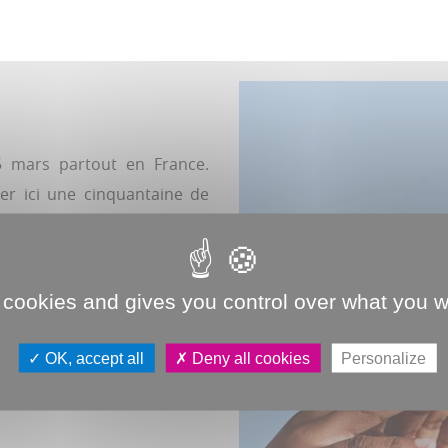
25 mars partout en France.
er ici une cinquantaine de
 vers. Comme les lectures
ille (le 19 mars, à 18h30) et
ue autour de jeux, de dessins
 cookies and gives you control over what you w
 mars, à 14h) ou encore en
 du festival (le 28 mars, à
OK, accept all
Deny all cookies
Personalize
e) pour un tournoi de slam.