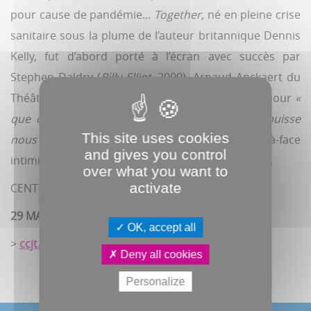
pour cause de pandémie...
Together,
né en pleine crise
sanitaire sous la plume de l’auteur britannique Dennis
Kelly, fut d’abord porté à l’écran avec succès par
Stephen Daldry (
Billy Elliot,
2000). Arnaud Anckaert du
Théâtre du Prisme s’est emparé de ce huis clos pour
«
que ce passé proche qui paraît déjà lointain puisse
This site uses cookies
nous être rappelé plutôt qu’oublié ».
Un face-à-face
and gives you control
intimiste, cruel et empreint d’humour. Dès 14 ans.
over what you want to
activate
CENTRE CULTUREL JACQUES-TATI
29 MAI|19H30|30 MAI|20H30|
OK, accept all
>
ccjt.fr
– 03 22 46 01 14
Deny all cookies
Personalize