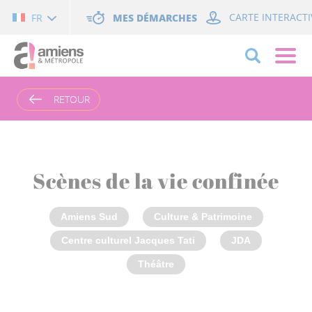
Cookies management panel
MES DÉMARCHES
CARTE INTERACTI
FR
RETOUR
Scènes de la vie confinée
Amiens Sud
Culture & Patrimoine
Centre culturel Jacques Tati
JDA
Théâtre