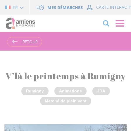
Cookies management panel
MES DÉMARCHES
CARTE INTERACTI
FR
RETOUR
V’là le printemps à Rumigny
Rumigny
Animations
JDA
Marché de plein vent