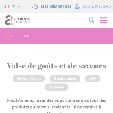
Cookies management panel
MES DÉMARCHES
CARTE INTERACTI
FR
RETOUR
Valse de goûts et de saveurs
Amiens Ouest
Gastronomie
JDA
Mégacité
Food Amiens, le rendez-vous culinaire autour des
produits du terroir, revient le 16 novembre à