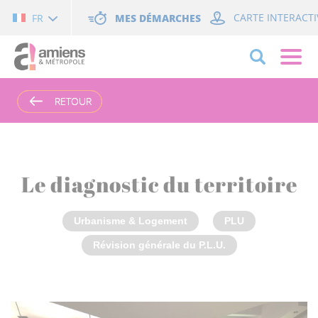
Cookies management panel
MES DÉMARCHES
CARTE INTERACTI
FR
RETOUR
RETOUR
Le diagnostic du territoire
Urbanisme & Logement
PLU
Révision générale du P.L.U.