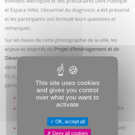
d’Amiens Métropole et des prestataires (Aire Publique
et Espace Ville). L’essentiel du diagnostic a été présenté
et les participants ont formulé leurs questions et
remarques.
Sur les bases de cette photographie de la ville, les
enjeux et objectifs du
Projet d’Aménagement et de
Développement Durables
(PADD) vont pouvoir se
décliner. C’est la prochaine étape de la révision du
P.L.U., à laquelle vous êtes de nouveau conviés à
This site uses cookies
participer à travers :
and gives you control
over what you want to
1 questionnaire en ligne
(fin février)
activate
1 atelier avec les habitants
le 2 mars à 18h site
Alfred Catel (13 rue Alfred Catel à Amiens)
OK, accept all
1 atelier avec les professionnels
(sur invitation)
Deny all cookies