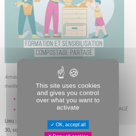
Amiens Métropole
vous accompagne vers une
This site uses cookies
meilleure gestion de vos déchets.
and gives you control
FORMATION ET SENSIBILISATION
over what you want to
activate
RÉFÉRENTS DE SITES DE COMPOSTAGE PARTAGÉ
Lieu : Auberge de jeunesse d'Amiens
OK, accept all
30, square Friant-Les 4 Chênes