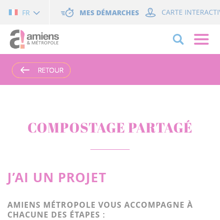
Cookies management panel
MES DÉMARCHES
CARTE INTERACTI
FR
RETOUR
RETOUR
RETOUR
COMPOSTAGE PARTAGÉ
J’AI UN PROJET
AMIENS MÉTROPOLE VOUS ACCOMPAGNE À
CHACUNE DES ÉTAPES :