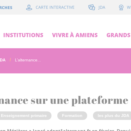
JDA
RCHES
CARTE INTERACTIVE
W
INSTITUTIONS
VIVRE À AMIENS
GRANDS 
JDA
L’alternance...
rnance sur une plateforme
Enseignement primaire
Formation
les plus du JDA