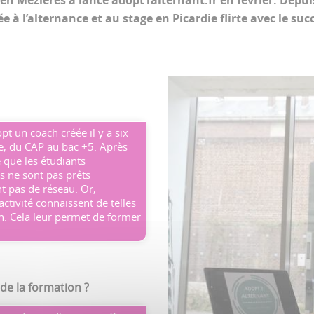
en Mézières a lancé adopt1alternant.fr en février. Depui
e à l’alternance et au stage en Picardie flirte avec le suc
t un coach créée il y a six
age, du CAP au bac +5. Après
 que les étudiants
ls ne sont pas prêts
 pas de réseau. Or,
ctivité connaissent de telles
on. Cela leur permet de former
de la formation ?