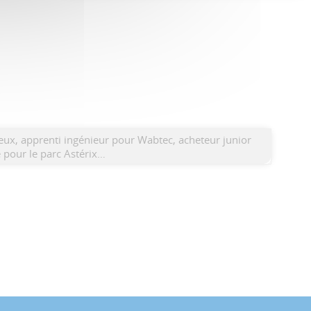
eux, apprenti ingénieur pour Wabtec, acheteur junior
 pour le parc Astérix…