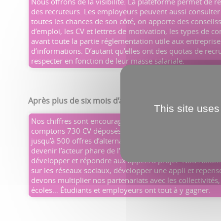
Nous offrons de la visibilité. La plateforme permet de r
des recruteurs. Les employeurs peuvent aussi consulter
toutes les chances de son côté, on apporte des conseils
d’emploi, les CV et lettres de motivation, les types de
avant toute la partie réglementation utile aux entrepris
d’informations. D’autant qu’elles ont des quotas de recr
respecter en fonction de leur masse salariale.
Après plus de six mois d’activité, quel bilan tirez-vou
This site uses
Nos chiffres sont encourageants. Nous enregistrons un 
comptons 730 CV déposés et plus de 230 entreprises par
jusqu’à 500 offres d’alternance, dont 250 ont été pour
devenir l’acteur phare de l’alternance. Nous rechercho
développer et répondre aux appels à projet. Nous allons
sur les réseaux sociaux, développer une appli et repens
devons multiplier nos partenariats avec les collectivités, 
écoles… Étudiants et employeurs ont tout à y gagner.