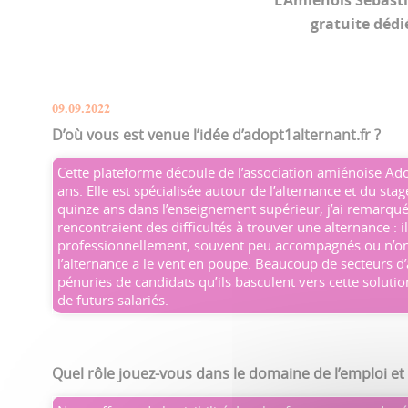
L’Amiénois Sébasti
gratuite dédié
09.09.2022
D’où vous est venue l’idée d’
adopt1alternant.fr ?
Cette plateforme découle de l’association amiénoise Adop
ans. Elle est spécialisée autour de l’alternance et du st
quinze ans dans l’enseignement supérieur, j’ai remarqué
rencontraient des difficultés à trouver une alternance : i
professionnellement, souvent peu accompagnés ou n’ont
l’alternance a le vent en poupe. Beaucoup de secteurs d’a
pénuries de candidats qu’ils basculent vers cette soluti
de futurs salariés.
Quel rôle jouez-vous dans le domaine de l’emploi et 