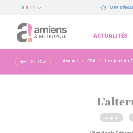
Cookies management panel
MES DÉMA
FR
ACTUALITÉS
RETOUR
RETOUR
Accueil
JDA
Les plus du 
L’alte
Emploi