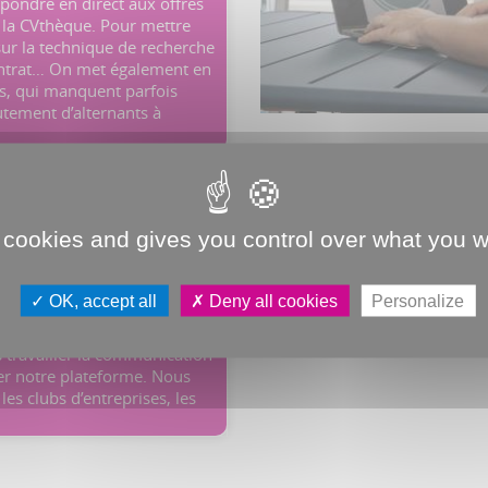
épondre en direct aux offres
 la CVthèque. Pour mettre
sur la technique de recherche
 contrat… On met également en
es, qui manquent parfois
utement d’alternants à
s ?
 cookies and gives you control over what you w
millier de membres,
tenaires. Nous totalisons
OK, accept all
Deny all cookies
Personalize
vues. On ambitionne de
ns des financements pour nous
 travailler la communication
er notre plateforme. Nous
les clubs d’entreprises, les