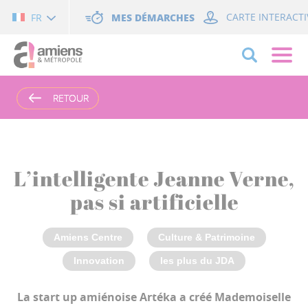
Cookies management panel
MES DÉMARCHES
CARTE INTERACTI
FR
RETOUR
RETOUR
L’intelligente Jeanne Verne,
pas si artificielle
Amiens Centre
Culture & Patrimoine
Innovation
les plus du JDA
La start up amiénoise Artéka a créé Mademoiselle