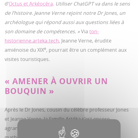
d’
Octus et Arkéocéra
.
Utiliser ChatGPT va dans le sens
de l’histoire. Jeanne Verne rejoint notre Dr Jones, un
archéologue qui répond aussi aux questions liées à
son domaine de compétences.
»
Via
ton-
historienne.arteka.tech
, Jeanne Verne, érudite
e
amiénoise du XIX
, pourrait être un complément aux
visites touristiques.
« AMENER À OUVRIR UN
BOUQUIN »
Après le Dr Jones, cousin du célèbre professeur Jones
et Jeanne Verne, la famille Artéka s’est encore
agrandie avec Ada Lovelace, informaticienne et
mathématicienne, Victoria Buffet, petite nièce de