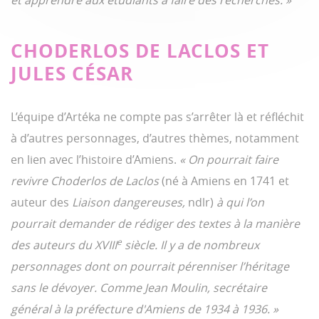
et apprendre aux étudiants à faire des recherches.
»
CHODERLOS DE LACLOS ET
JULES CÉSAR
L’équipe d’Artéka ne compte pas s’arrêter là et réfléchit
à d’autres personnages, d’autres thèmes, notamment
en lien avec l’histoire d’Amiens.
« On pourrait faire
revivre Choderlos de Laclos
(né à Amiens en 1741 et
auteur des
Liaison dangereuses,
ndlr)
à qui l’on
pourrait demander de rédiger des textes à la manière
e
des auteurs du XVIII
siècle. Il y a de nombreux
personna
ges dont on pourrait pérenniser l’héritage
sans le dévoyer. Comme Jean Moulin, secrétaire
général à la préfecture d'
Amiens
de 1934 à 1936.
»