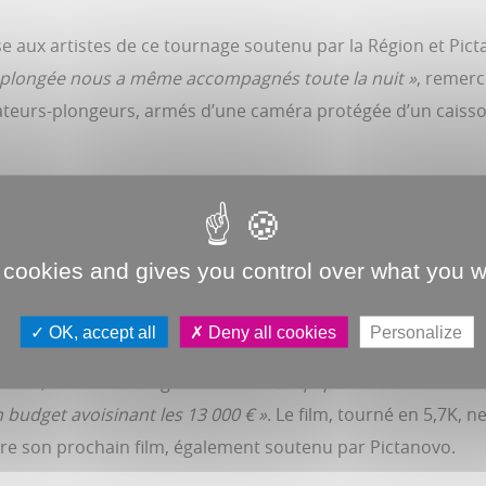
se aux artistes de ce tournage soutenu par la Région et Pict
e plongée nous a même accompagnés toute la nuit »
, remerci
érateurs-plongeurs, armés d’une caméra protégée d’un caiss
ndant les concerts
, souligne Julie Cottier.
Un clip est aujourd
dre, en faire une œuvre en soi ?
« J’ai écouté, écouté, écou
sez dur. Les migrants, la traversée de la Méditerranée… Com
 cookies and gives you control over what you w
OK, accept all
Deny all cookies
Personalize
danse, l’eau. Avec exigence :
« Notre équipe d’artistes et tech
 budget avoisinant les 13 000 € »
. Le film, tourné en 5,7K, n
pare son prochain film, également soutenu par Pictanovo.