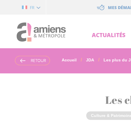
Cookies management panel
MES DÉMA
FR
ACTUALITÉS
RETOUR
RETOUR
Accueil
JDA
Les plus du 
Les c
Culture & Patrimoin