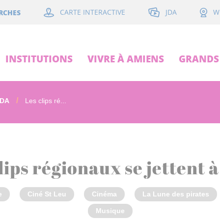
JDA
RCHES
CARTE INTERACTIVE
W
INSTITUTIONS
VIVRE À AMIENS
GRANDS 
JDA
Les clips ré...
lips régionaux se jettent à
e
Ciné St Leu
Cinéma
La Lune des pirates
Musique