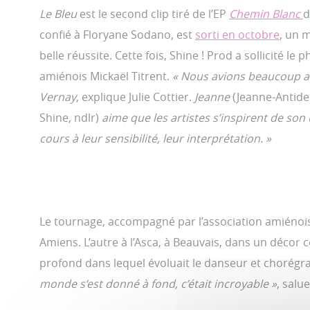
Le Bleu
est le second clip tiré de l’EP
Chemin Blanc
d
confié à Floryane Sodano, est
sorti en octobre
, un m
belle réussite. Cette fois, Shine ! Prod a sollicité le
amiénois Mickaël Titrent.
« Nous avions beaucoup a
Vernay
, explique Julie Cottier.
Jeanne
(Jeanne-Antide
Shine, ndlr)
aime que les artistes s’inspirent de son u
cours à leur sensibilité, leur interprétation. »
Le tournage, accompagné par l’association amiénois
Amiens. L’autre à l’Asca, à Beauvais, dans un décor
profond dans lequel évoluait le danseur et chorégra
monde s’est donné à fond, c’était incroyable »
, salu