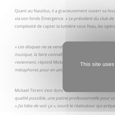
Quant au Nautilus, il a gracieusement ouvert sa fos
via
son fonds Émergence.
« Le président du club d
complexité de capter la lumière sous l’eau, les op
« Les disques ne se vendent quasiment plus que pe
musique, la faire connaître. »
Mais comment s’y pren
reviennent
, répond Mickaël Titrent.
Le sujet est as
This site uses
métaphores pour en amplifier le sens ? »
Mickaël Titrent s’est donc tourné vers les néons, la 
qualité possible, une patine professionnelle pour un
« J’ai hâte de voir ça »
, sourit le réalisateur qui pré