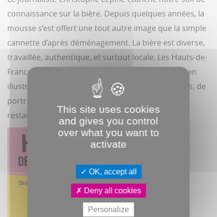
connaissance sur la bière. Depuis quelques années, la
mousse s’est offert une tout autre image que la simple
cannette d’après déménagement. La bière est diverse,
travaillée, authentique, et surtout locale. Les Hauts-de-
France étant l’un de ses bastions. Ce guide très bien
illustré recèle d’explications sur les styles de bières, de
portraits de brasseurs, de biérologues, de
This site uses cookies
restaurateurs et de bonnes adresses.
AC
and gives you control
over what you want to
activate
OK, accept all
Deny all cookies
Personalize