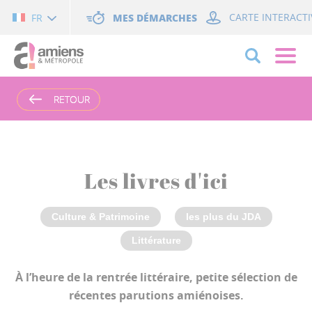
Cookies management panel
MES DÉMARCHES
CARTE INTERACTI
FR
RETOUR
RETOUR
Les livres d'ici
Culture & Patrimoine
les plus du JDA
Littérature
À l’heure de la rentrée littéraire, petite sélection de
récentes parutions amiénoises.