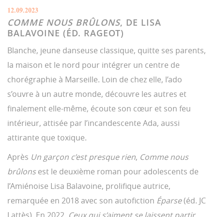
12.09.2023
COMME NOUS BRÛLONS
, DE LISA
BALAVOINE (ÉD. RAGEOT)
Blanche, jeune danseuse classique, quitte ses parents,
la maison et le nord pour intégrer un centre de
chorégraphie à Marseille. Loin de chez elle, l’ado
s’ouvre à un autre monde, découvre les autres et
finalement elle-même, écoute son cœur et son feu
intérieur, attisée par l’incandescente Ada, aussi
attirante que toxique.
Après
Un garçon c’est presque rien
,
Comme nous
brûlons
est le deuxième roman pour adolescents de
l’Amiénoise Lisa Balavoine, prolifique autrice,
remarquée en 2018 avec son autofiction
Éparse
(éd. JC
Lattès). En 2022,
Ceux qui s’aiment se laissent partir