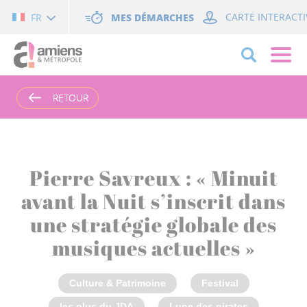
Cookies management panel
MES DÉMARCHES
CARTE INTERACTI
FR
RETOUR
RETOUR
Pierre Savreux : « Minuit
avant la Nuit s’inscrit dans
une stratégie globale des
musiques actuelles »
Culture & Patrimoine
Festival
les plus du JDA
Lune des pirates