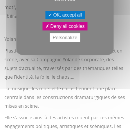
mot", celui qui sera brodé, suturé et peut-être
OK, accept all
libérateur.”
Deny all cookies
Personalize
Yolande F., travailleuse du spectacle
Plasticienne et scénographe de formation, elle met en
scène, avec sa Compagnie Yolande Corporate, des
sujets d’actualité, traversés par des thématiques telles
que l’identité, la folie, le chaos,...
La musique, les mots et le corps tiennent une place
centrale dans les constructions dramaturgiques de ses
mises en scène.
Elle s’associe ainsi à des artistes muent par ces mêmes
engagements politiques, artistiques et scéniques. Les