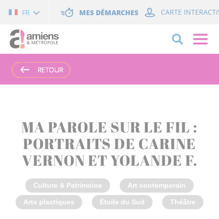
Cookies management panel
MES DÉMARCHES
CARTE INTERACTI
FR
RETOUR
RETOUR
RETOUR
RETOUR
MA PAROLE SUR LE FIL :
PORTRAITS DE CARINE
VERNON ET YOLANDE F.
Culture & Patrimoine
Art contemporain
Arts plastiques
Étoile du Sud
Théâtre