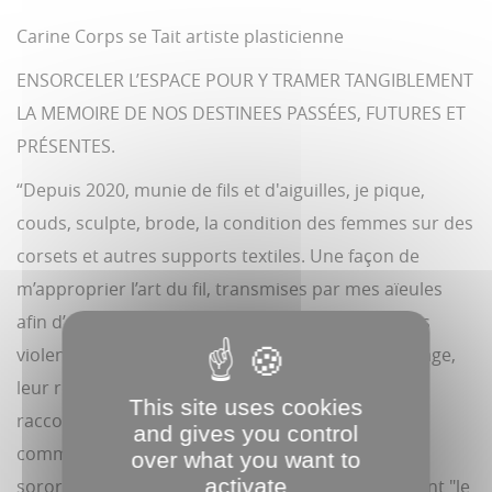
Carine Corps se Tait artiste plasticienne
ENSORCELER L’ESPACE POUR Y TRAMER TANGIBLEMENT
LA MEMOIRE DE NOS DESTINEES PASSÉES, FUTURES ET
PRÉSENTES.
“Depuis 2020, munie de fils et d'aiguilles, je pique,
couds, sculpte, brode, la condition des femmes sur des
corsets et autres supports textiles. Une façon de
m’approprier l’art du fil, transmises par mes aïeules
afin d’explorer les récits de femmes : dénoncer les
violences, mettre en lumière leur force, leur courage,
leur résistance. C’est également une façon de
This site uses cookies
raccommoder, réparer en proposant un espace
and gives you control
commun où de femmes me rejoignent, dans une
over what you want to
activate
sororité poétique, afin que chacune d’elles trouvent "le