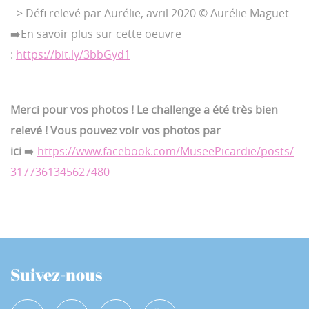
=> Défi relevé par Aurélie, avril 2020 © Aurélie Maguet
➡️En savoir plus sur cette oeuvre
:
https://bit.ly/3bbGyd1
Merci pour vos photos ! Le challenge a été très bien
relevé ! Vous pouvez voir vos photos par
ici
➡️
https://www.facebook.com/MuseePicardie/posts/
3177361345627480
Suivez-nous