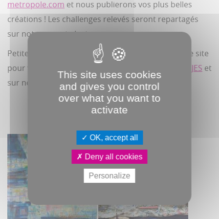
metropole.com
et nous publierons vos plus belles
créations ! Les challenges relevés seront repartagés
sur notre compte Instagram.
Petite panne d’
inspiration
? Rendez-vous sur notre site
pour vous donner des idées ! ➡️
https://bit.ly/2yaVJES
et
This site uses cookies
sur notre story Instagram.
and gives you control
over what you want to
activate
OK, accept all
Deny all cookies
Personalize