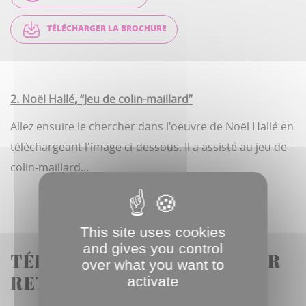
TÉLÉCHARGER LA BROCHURE
2. Noël Hallé, “Jeu de colin-maillard”
Allez ensuite le chercher dans l'oeuvre de Noël Hallé en
téléchargeant l'image ci-dessous. Il a assisté au jeu de
colin-maillard...
This site uses cookies
and gives you control
TÉLÉCHARGEZ L'IMAGE POUR
over what you want to
RETROUVER MAURICE
activate