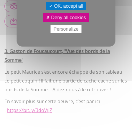
VISIONNER EN LIGNE
OK, accept all
Deny all cookies
TÉLÉCHARGER LA BROCHURE
Personalize
3. Gaston de Foucaucourt, "Vue des bords de la
Somme"
Le petit Maurice s’est encore échappé de son tableau
ce petit coquin ! Il fait une partie de cache-cache sur les
bords de la Somme... Aidez-nous à le retrouver !
En savoir plus sur cette oeuvre, c’est par ici
:
https://bit.ly/3doVjJZ