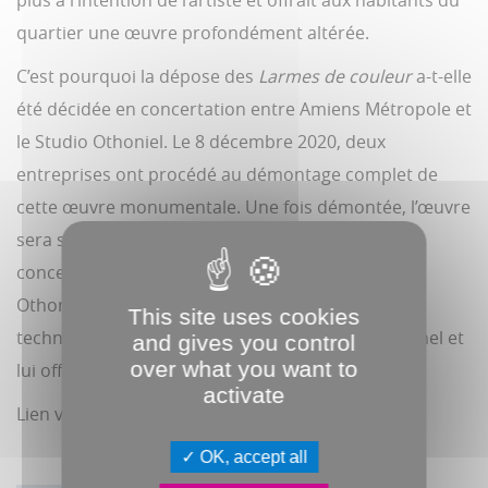
plus à l’intention de l’artiste et offrait aux habitants du
quartier une œuvre profondément altérée.
C’est pourquoi la dépose des
Larmes de couleur
a-t-elle
été décidée en concertation entre Amiens Métropole et
le Studio Othoniel. Le 8 décembre 2020, deux
entreprises ont procédé au démontage complet de
cette œuvre monumentale. Une fois démontée, l’œuvre
sera stockée et étudiée : ce travail sera mené de
concert entre le Musée de Picardie et le Studio
Othoniel afin de trouver la meilleure solution
This site uses cookies
technique pour rendre à l’œuvre son aspect originel et
and gives you control
over what you want to
lui offrir une plus grande durabilité.
activate
Lien vers la notice de l'oeuvre
par ici
!
OK, accept all