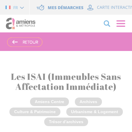
Cookies management panel
MES DÉMARCHES
CARTE INTERACTI
FR
RETOUR
RETOUR
RETOUR
RETOUR
Les ISAI (Immeubles Sans
Affectation Immédiate)
Amiens Centre
Archives
Culture & Patrimoine
Urbanisme & Logement
Trésor d'archives