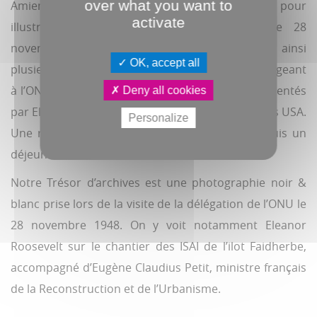
over what you want to
Amiens et Beauvais font partie des villes choisies pour
activate
illustrer l’ampleur des travaux entrepris. Le 28
novembre 1948, la ville d'Amiens accueille ainsi
OK, accept all
plusieurs dizaines de représentants des pays siégeant
à l’ONU. Les Etats Unis d’Amérique seront représentés
Deny all cookies
e
par Eleanor Roosevelt, veuve du 32
Président des USA.
Personalize
Une réception sera donnée à l’Hôtel de Ville, puis un
déjeuner dans les célèbres salons Godbert.
Notre Trésor d’archives est une photographie noir &
blanc prise lors de la visite de la délégation de l’ONU le
28 novembre 1948. On y voit notamment Eleanor
Roosevelt sur le chantier des ISAI de l’ilot Faidherbe,
accompagné d’Eugène Claudius Petit, ministre français
de la Reconstruction et de l’Urbanisme.