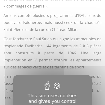
« dommages de guerre ».
Amiens compte plusieurs programmes d’ISAI : ceux du
boulevard Faidherbe, mais aussi ceux de la chaussée
Saint-Pierre et de la rue du Château-Milan.
C’est l’architecte Paul Sirvin qui signe les immeubles de
l’esplanade Faidherbe. 144 logements de 2 à 5 pièces
sont construits à partir de 1946. Une large
implantation en V permet d’ouvrir les appartements
sur des espaces verts et des terrains de sport.
En novembre 1948, une délégation de membres de
l’assemblée générale des Nations Unies est invitée à
séjourner en France afin d’apprécier l’effort de
This site uses cookies
reconstruction accompli depuis la Libération.
and gives you control