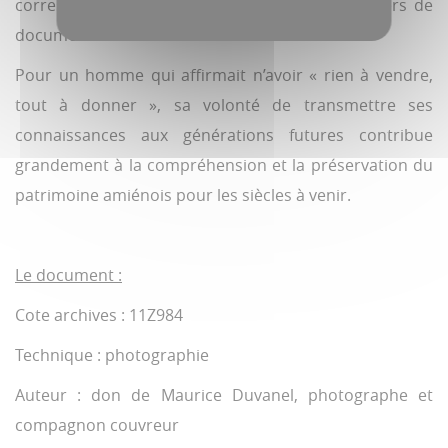
correspondances de guerre etc… soit des milliers de
documents d’archives.
Pour un homme qui affirmait n’avoir « rien à vendre,
tout à donner », sa volonté de transmettre ses
connaissances aux générations futures contribue
grandement à la compréhension et la préservation du
patrimoine amiénois pour les siècles à venir.
Le document :
Cote archives : 11Z984
Technique : photographie
Auteur : don de Maurice Duvanel, photographe et
compagnon couvreur