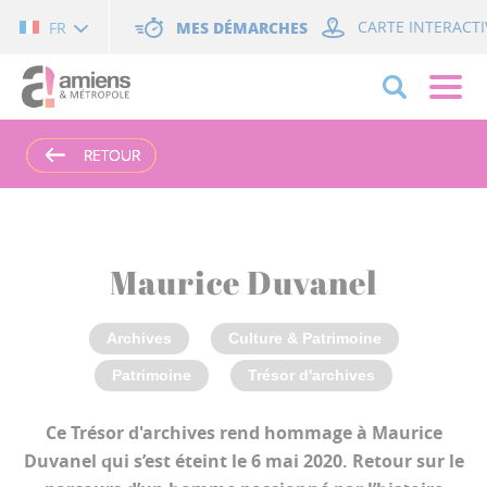
Cookies management panel
MES DÉMARCHES
CARTE INTERACTI
FR
RETOUR
RETOUR
RETOUR
RETOUR
Maurice Duvanel
Archives
Culture & Patrimoine
Patrimoine
Trésor d'archives
Ce Trésor d'archives rend hommage à Maurice
Duvanel qui s’est éteint le 6 mai 2020. Retour sur le