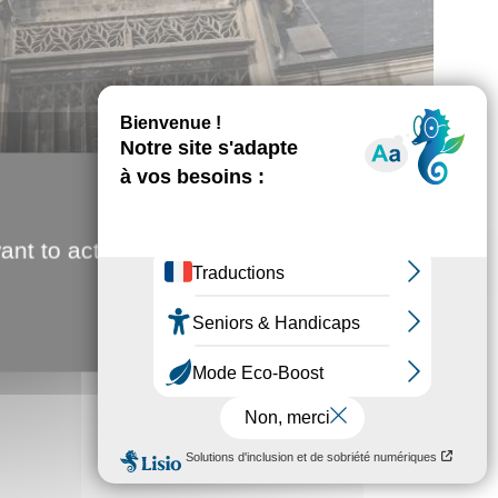
L'EGLISE SAINT-LEU
ant to activate