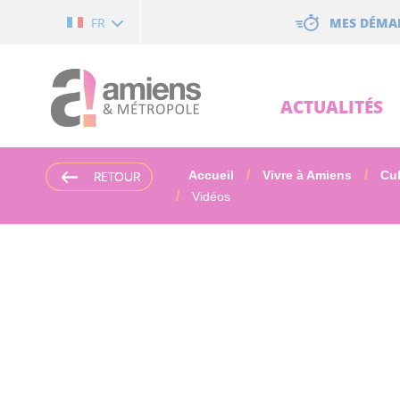
Cookies management panel
MES DÉMA
FR
ACTUALITÉS
RETOUR
RETOUR
RETOUR
RETOUR
Accueil
Vivre à Amiens
Cul
Vidéos