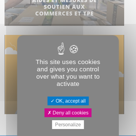
AIDES ET MESURES DE
SOUTIEN AUX
COMMERCES ET TPE
This site uses cookies
and gives you control
over what you want to
activate
PLATEFORME
PROCH’EMPLOI
OK, accept all
Deny all cookies
Personalize