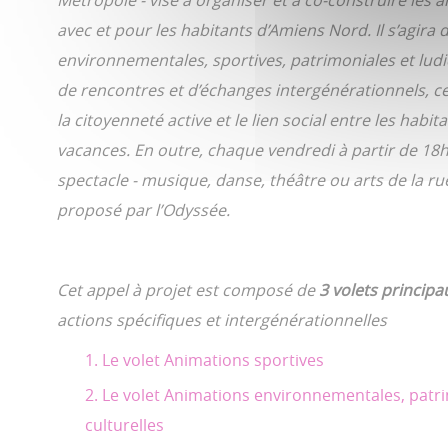
Métropole - vise à organiser et à co-construire les 
avec et pour les habitants d’Amiens Nord. Il s’agira 
environnementales, sportives, patrimoniales et lud
de rencontres et d’échanges intergénérationnels, ce
la citoyenneté active et le lien social entre les habi
vacances. En outre, chaque vendredi à partir de 18
spectacle - musique, danse, théâtre ou arts de la ru
proposé par l’Odyssée.
Cet appel à projet est composé de
3 volets principa
actions spécifiques et intergénérationnelles
Le volet Animations sportives
Le volet Animations environnementales, patri
culturelles