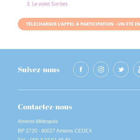
Le volet Sorties
TÉLÉCHARGER L'APPEL À PARTICIPATION - UN ETÉ E
Suivez-nous
Contactez-nous
Amiens Métropole
BP 2720 - 80027 Amiens CEDEX