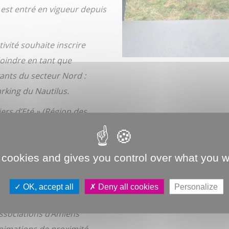
 est entré en vigueur depuis
tivité souhaite inscrire
ejoindre en tant que
vants du secteur Nord :
rking du Nautilus.
ers d’Eté » (Région des
oins des habitants
6 devra s’inscrire dans
le fil
 cookies and gives you control over what you w
 la Région »
se déroulera
du
OK, accept all
Deny all cookies
Personalize
associations d’Amiens