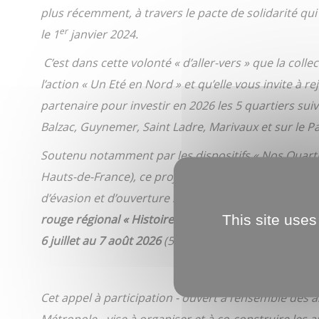
plus récemment, à travers le pacte de solidarité qui
er
le 1
janvier 2024.
C’est dans cette volonté « d’aller-vers » que la collec
l’action « Un Eté en Nord » et qu’elle vous invite à r
partenaire pour investir en 2026 les
5 quartiers sui
Balzac, Guynemer, Saint Ladre, Marivaux et sur le Pa
Soutenu notamment par les dispositifs « Nos Quarti
Hauts-de-France), ce projet vise à répondre aux bes
d’évasion et d’ouverture sur le monde. L’édition 202
This site uses
rouge régional « Histoires des quartiers, histoire de
6 juillet au 7 août 2026
(5 semaines).
Cet appel à participation - ouvert à l’ensemble des 