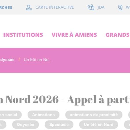
JDA
RCHES
CARTE INTERACTIVE
W
INSTITUTIONS
VIVRE À AMIENS
GRANDS 
Odyssée
Un Eté en No...
n Nord 2026 - Appel à part
en social
Animations
animations de proximité
s
Odyssée
Spectacle
Un été en Nord