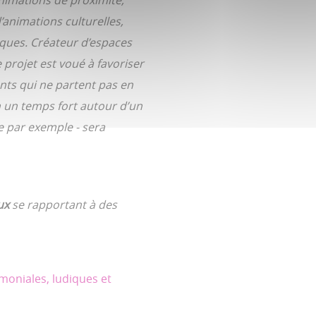
animations de proximité,
d’animations culturelles,
iques. Créateur d’espaces
 projet est voué à favoriser
tants qui ne partent pas en
h un temps fort autour d’un
e par exemple - sera
ux
se rapportant à des
moniales, ludiques et