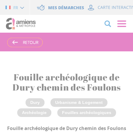
Cookies management panel
MES DÉMARCHES
CARTE INTERACTI
FR
RETOUR
RETOUR
RETOUR
Fouille archéologique de
Dury chemin des Foulons
Dury
Urbanisme & Logement
Archéologie
Fouilles archéologiques
Fouille archéologique de Dury chemin des Foulons