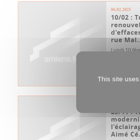
06.02.2025
10/02 : 
renouve
d'effac
rue Mal.
Lundi 10 fé
travaux de 
d'effacemen
Malesherbes,
This site uses
Travaux
Co
19.11.2024
25/11 : 
moderni
l'éclair
Aimé Cé.