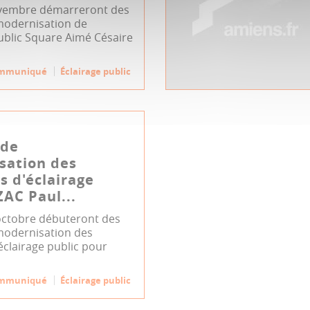
ovembre démarreront des
modernisation de
public Square Aimé Césaire
mmuniqué
Éclairage public
 de
sation des
s d'éclairage
ZAC Paul...
octobre débuteront des
modernisation des
éclairage public pour
mmuniqué
Éclairage public