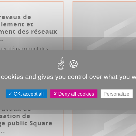
Travaux de
llement et
ement des réseaux
..
vrier démarreront des
renouvellement et
t des réseaux rue
 pou...
 cookies and gives you control over what you w
mmuniqué
Éclairage public
OK, accept all
Deny all cookies
Personalize
Travaux de
sation de
age public Square
..