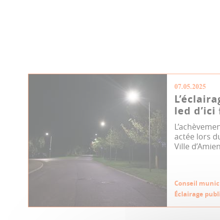
07.05.2025
L’éclair
led d’ici
L’achèveme
actée lors 
Ville d’Amien
Conseil munic
Éclairage publ