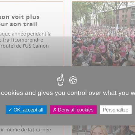
on voit plus
ur son trail
aque année pendant la
 le trail (comprendre
 route) de l’US Camon
e à pied
JDA
 cookies and gives you control over what you w
 aux femmes
OK, accept all
Deny all cookies
Personalize
tion de la course
minine au parc de La
our même de la Journée