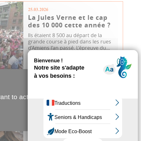
25.03.2026
La Jules Verne et le cap
des 10 000 cette année ?
Ils étaient 8 500 au départ de la
grande course à pied dans les rues
d’Amiens l’an passé. L’épreuve du...
Sport
Course à pied
Inscriptions
JDA
ant to activate
21.01.2026
Solidarité féminine dans
l’effort
Trois collectifs amiénois proposent
aux femmes adeptes du running de