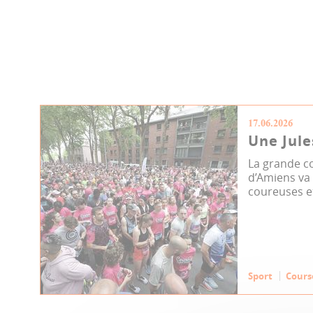
17.06.2026
Une Jule
La grande co
d’Amiens va 
coureuses et
Sport
Cours