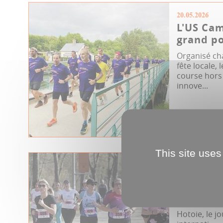
20.05.2026
L'US Cam
grand po
Organisé ch
fête locale,
course hors
innove...
Sport
Cours
This site uses
04.03.2026
Réservé
Seizième édi
solidaire fé
Hotoie, le j