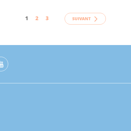
1
2
3
SUIVANT