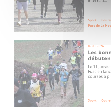
internati...
Sport
Cours
Parc de La Ho
07.01.2026
Les bonn
débuten
Le 11 janvier
Fuscien lanc
courses à pi
Sport
Cours