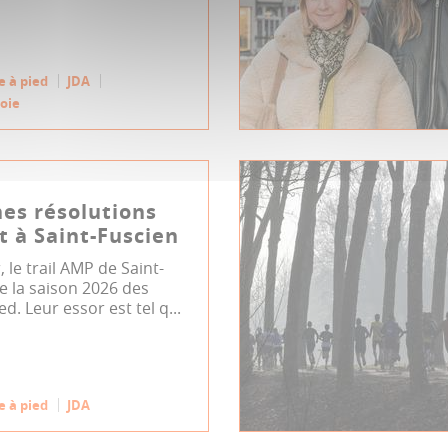
e à pied
JDA
toie
es résolutions
t à Saint-Fuscien
, le trail AMP de Saint-
e la saison 2026 des
ed. Leur essor est tel q...
e à pied
JDA