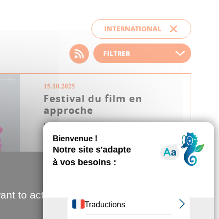
INTERNATIONAL
Choisissez votre filtre
d'actualité
15.10.2025
Festival du film en
approche
L’affiche de la 45e édition du
Festival international du film
d’Amiens (du 14 au 22 nov...
Culture & Patrimoine
Cinéma
ant to activate
Festival
International
JDA