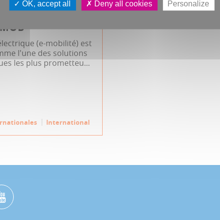
OK, accept all
Deny all cookies
Personalize
E-MOB
électrique (e-mobilité) est
me l'une des solutions
es les plus prometteu...
ernationales
International