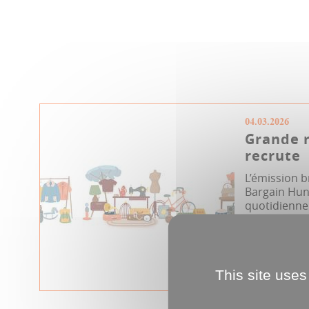
04.03.2026
Grande r
recrute
L’émission b
Bargain Hunt
quotidienne
vingt-cinq an
This site uses
International