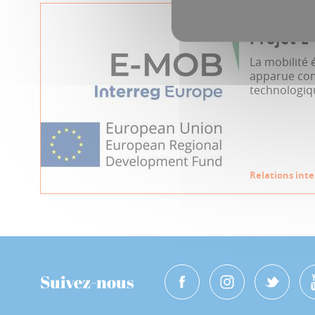
31.05.2021
Projet 
La mobilité 
apparue com
technologiqu
Relations int
Suivez-nous