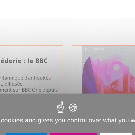
éderie : la BBC
ritannique d’antiquités
, diffusée
ment sur BBC One depuis
...
 cookies and gives you control over what you w
JDA
Réderie