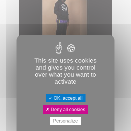
02.04.2025
This site uses cookies
Carter rappe à la Lune
and gives you control
La Lune des pirates accueille Cité
over what you want to
Carter, le lieu dédié aux musiques
activate
actuelles logé sous le Safran, po...
Culture & Patrimoine
Concert
JDA
OK, accept all
Lune des pirates
Musiques actuelles
Deny all cookies
Personalize