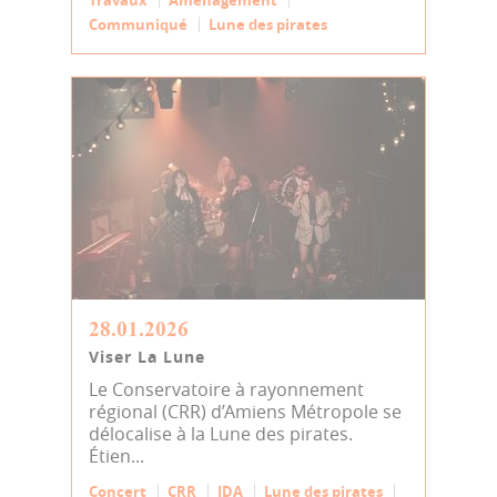
Travaux
Aménagement
Communiqué
Lune des pirates
28.01.2026
Viser La Lune
Le Conservatoire à rayonnement
régional (CRR) d’Amiens Métropole se
délocalise à la Lune des pirates.
Étien...
Concert
CRR
JDA
Lune des pirates