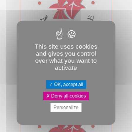
26.06.2025
This site uses cookies
Conseil d'Amiens Métropole du 26
and gives you control
juin 2025
over what you want to
Jeudi 26 juin 2025, 18h00, salle des
activate
assemblées, se tiendra le prochain
conseil d’Amiens Métropole. A suivr...
OK, accept all
Conseil métropolitain
Deny all cookies
Personalize