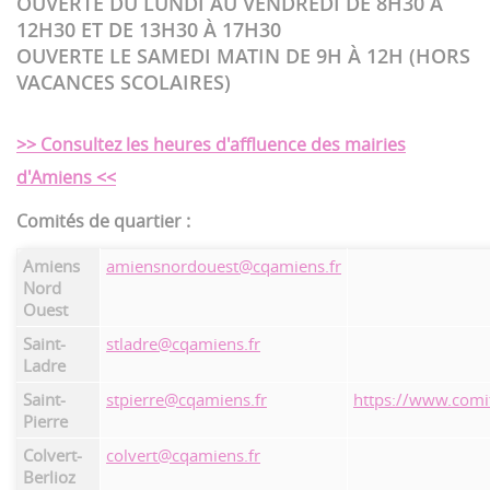
OUVERTE DU LUNDI AU VENDREDI DE 8H30 À
12H30 ET DE 13H30 À 17H30
OUVERTE LE SAMEDI MATIN DE 9H À 12H (HORS
VACANCES SCOLAIRES)
>> Consultez les heures d'affluence des mairies
d'Amiens <<
Comités de quartier :
Amiens
amiensnordouest@cqamiens.fr
Nord
Ouest
Saint-
stladre@cqamiens.fr
Ladre
Saint-
stpierre@cqamiens.fr
https://www.comit
Pierre
Colvert-
colvert@cqamiens.fr
Berlioz