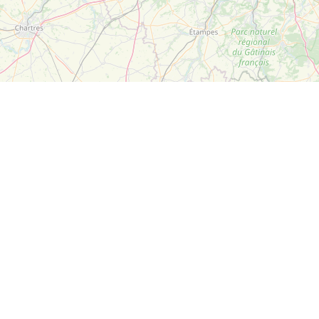
Leaflet
| ©
OpenStreetMap
Suivez-nous