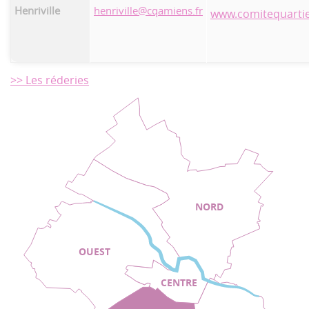
Henriville
henriville@cqamiens.fr
www.comitequartier
>> Les réderies
NORD
OUEST
CENTRE