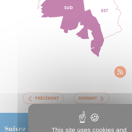
SUD
EST
PRÉCÉDENT
SUIVANT
Suivez-nous
This site uses cookies and