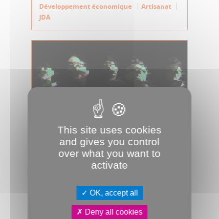
Développement économique
Artisanat
JDA
This site uses cookies
and gives you control
21.01.2026
over what you want to
Razing Studios a les cartes en main
activate
Le studio indépendant de jeux vidéo
Razing Studios prépare à Amiens le
OK, accept all
L@b un jeu de cartes innovant :...
Deny all cookies
Développement économique