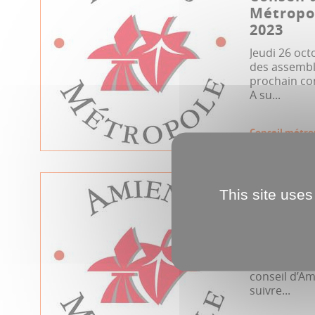
Métropol
2023
Jeudi 26 oct
des assemblé
prochain co
A su...
Conseil métro
29.06.2023
This site uses
Conseil 
Métropol
Jeudi 29 jui
assemblées, 
conseil d’A
suivre...