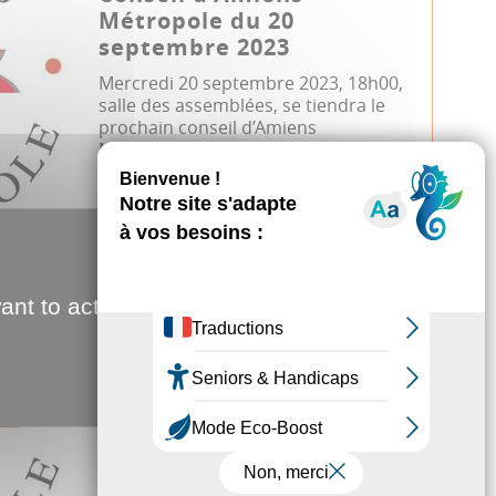
Métropole du 20
septembre 2023
Mercredi 20 septembre 2023, 18h00,
salle des assemblées, se tiendra le
prochain conseil d’Amiens
Métropole....
Conseil métropolitain
11.05.2023
ant to activate
Conseil d'Amiens
Métropole du 11 mai 2023
Jeudi 11 mai 2023, 18h00, salle des
assemblées, se tiendra le prochain
conseil d’Amiens Métropole. A
suivre...