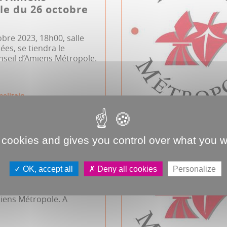
e du 26 octobre
obre 2023, 18h00, salle
es, se tiendra le
nseil d’Amiens Métropole.
politain
 cookies and gives you control over what you w
d'Amiens
e du 29 juin 2023
OK, accept all
Deny all cookies
Personalize
n2023, 18h00, salle des
se tiendra le prochain
miens Métropole. A